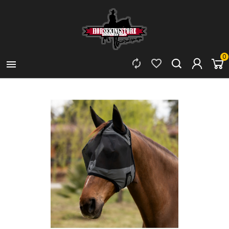
0


