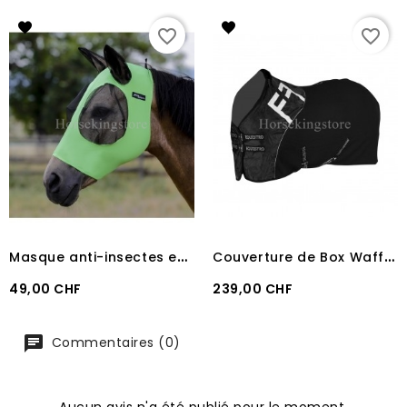
favorite_border
favorite_border
M
asque anti-insectes en lycra PRO-TECH LIME
C
ouverture de Box Waffle Equestro Black
Prix
Prix
49,00 CHF
239,00 CHF
Commentaires (0)
Aucun avis n'a été publié pour le moment.