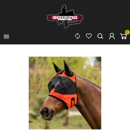
0


