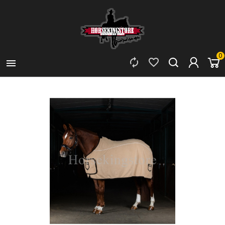
0


