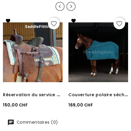
favorite_border
favorite_border
R
éservation du service Saddle Fitting
C
ouverture polaire séchante Equestro Petrol
Prix
Prix
150,00 CHF
169,00 CHF
Commentaires (0)