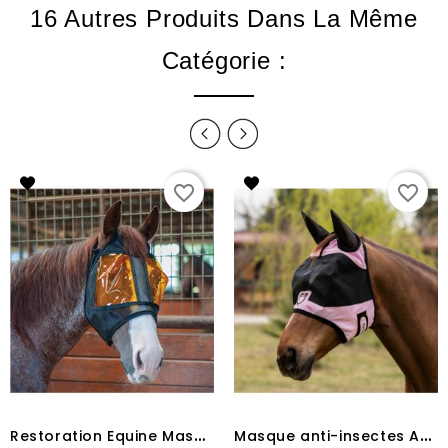
16 Autres Produits Dans La Même
Catégorie :
favorite_border
favorite_border
R
estoration Equine Masque Standard By ExpertEquine TM
M
asque anti-insectes Anti UVEquestro ORCHID BOUQUET