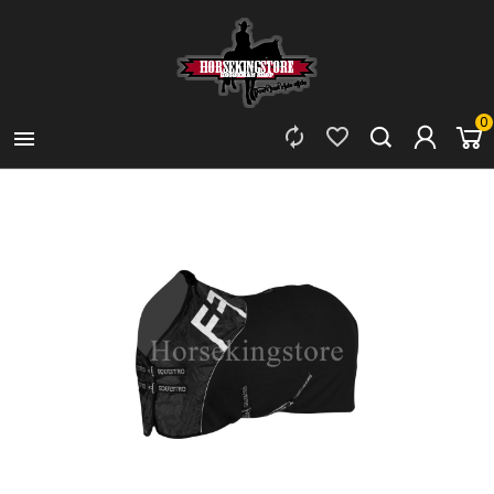
0


