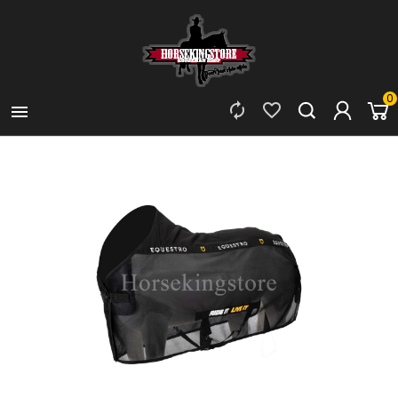
0


