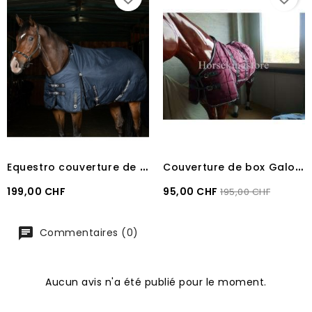
E
questro couverture de paddock ALBERTA en tissu waterproof
C
ouverture de box Galop Bordeaux taille 115 cm
Prix
Prix
Prix
199,00 CHF
95,00 CHF
195,00 CHF
recommandé
Commentaires (0)
Aucun avis n'a été publié pour le moment.