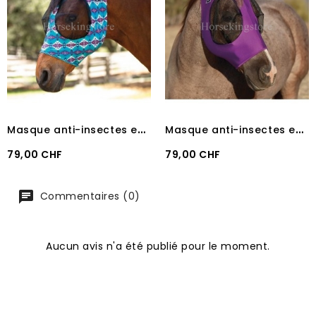
M
asque anti-insectes en lycra Professional Choice Taos
M
asque anti-insectes en lycra Professional Choice Purple
Prix
Prix
79,00 CHF
79,00 CHF
Commentaires (0)
Aucun avis n'a été publié pour le moment.