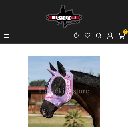
0


