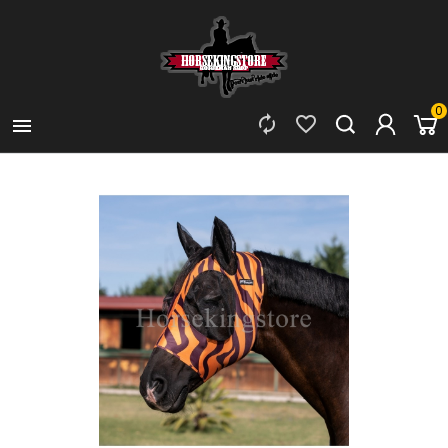
0


