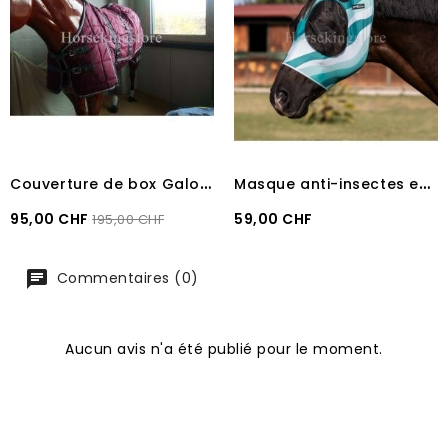
C
ouverture de box Galop Bordeaux taille 155 cm
M
asque anti-insectes en lycra Designer PRO-TECH Abstrack
Prix
Prix
Prix
95,00 CHF
59,00 CHF
195,00 CHF
recommandé
Commentaires (0)
Aucun avis n'a été publié pour le moment.