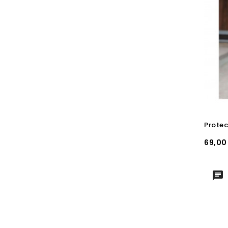
Prix
69,00