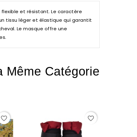
flexible et résistant.
Le caractère
un tissu léger et élastique qui garantit
cheval.
Le masque offre une
es.
La Même Catégorie
favorite_border
favorite_border