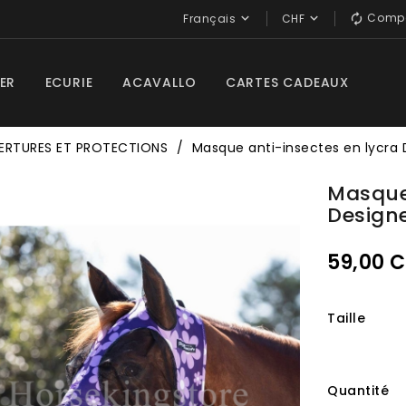
Compa


Français
CHF

ER
ECURIE
ACAVALLO
CARTES CADEAUX
RTURES ET PROTECTIONS
Masque anti-insectes en lycra
Masque
Design
59,00 
Taille
Quantité