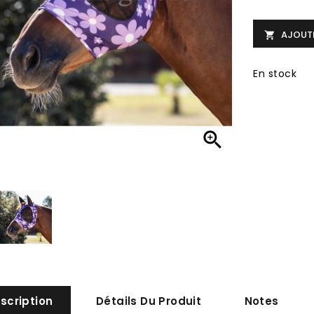
AJOUTE

En stock

scription
Détails Du Produit
Notes