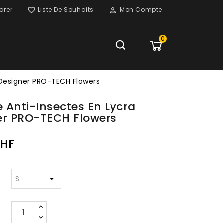
rer
Liste De Souhaits
Mon Compte


0
 Designer PRO-TECH Flowers
 Anti-Insectes En Lycra
er PRO-TECH Flowers
CHF