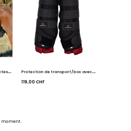
P
rotection ventrale anti-insectes Cashel
P
rotection de transport/box avec rembourrage en coton Equestro
Prix
Prix
119,00 CHF
169,00 CHF
le moment.