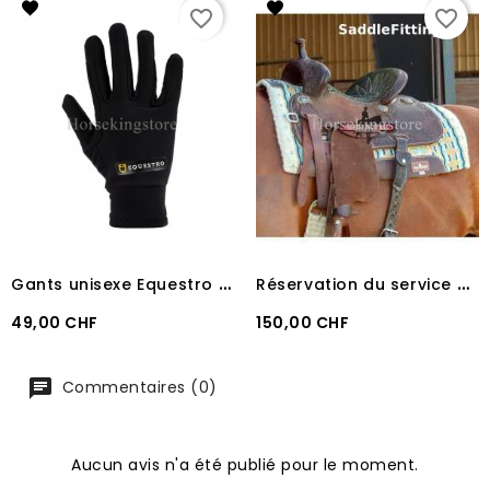
favorite_border
favorite_border
G
ants unisexe Equestro en fibre polaire
R
éservation du service Saddle Fitting
Prix
Prix
49,00 CHF
150,00 CHF
Commentaires (0)
Aucun avis n'a été publié pour le moment.