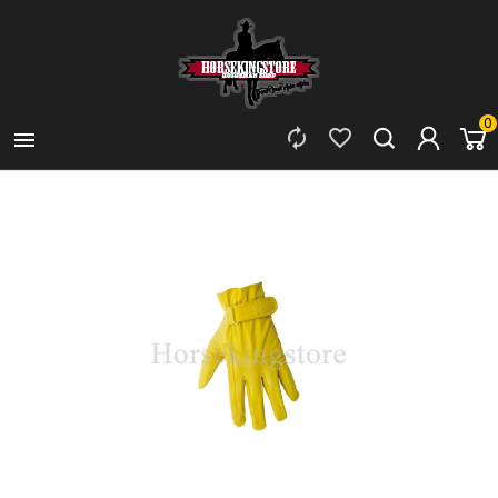
0


