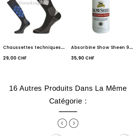
C
haussettes techniques Automne - Hiver
A
bsorbine Show Sheen 946 ml
Prix
Prix
29,00 CHF
35,90 CHF
16 Autres Produits Dans La Même
Catégorie :