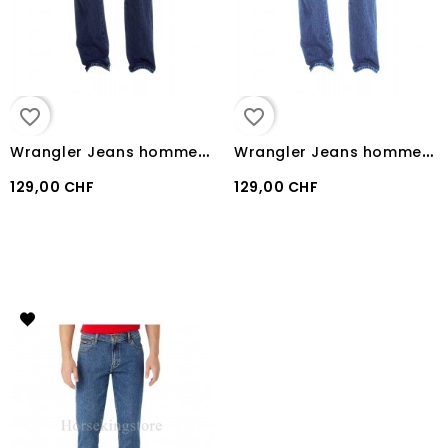
favorite_border
favorite_border
W
rangler Jeans homme “TEXAS STRETCH” DARK
W
rangler Jeans homme “TEXAS STRETCH” Wash
129,00 CHF
129,00 CHF