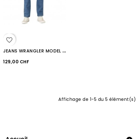
favorite_border
J
EANS WRANGLER MODEL "TEXAS STRETCH" WASH
129,00 CHF
Affichage de 1-5 du 5 élément(s)
Accueil