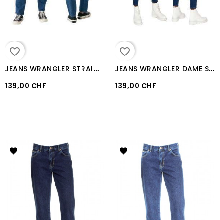
favorite_border
favorite_border
J
EANS WRANGLER STRAIGHT AIR BLUE
J
EANS WRANGLER DAME SKINNY AUTHENTIC STRETCH
139,00 CHF
139,00 CHF