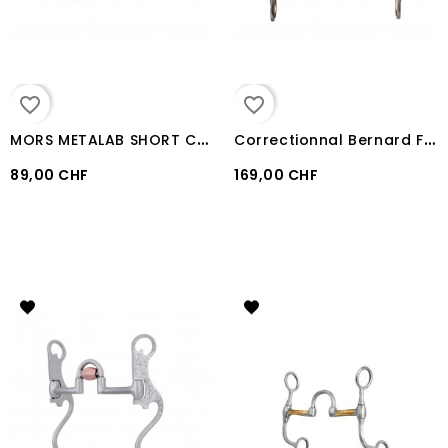
favorite_border
favorite_border
M
ORS METALAB SHORT CORRECTIONAL avec cuivre
C
orrectionnal Bernard Fonck branches courtes METALAB
89,00 CHF
169,00 CHF