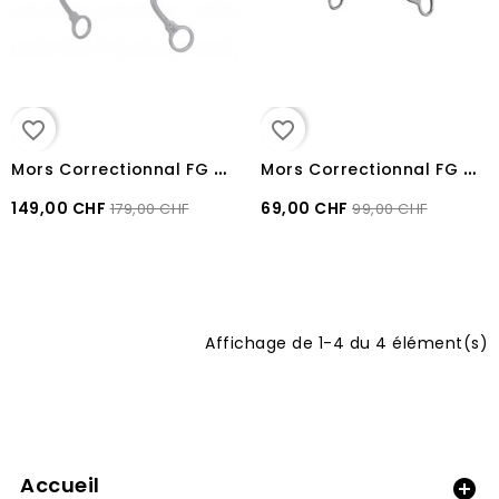
favorite_border
favorite_border
M
ors Correctionnal FG de présentation METALAB
M
ors Correctionnal FG de présentation METALAB
149,00 CHF
69,00 CHF
179,00 CHF
99,00 CHF
Affichage de 1-4 du 4 élément(s)
Accueil
