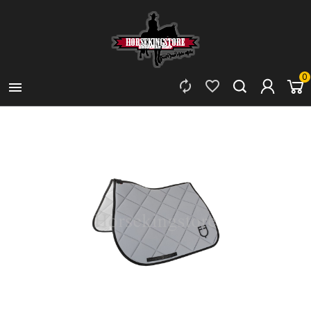
0


