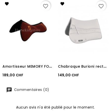
favorite_border
favorite_border
A
mortisseur MEMORY FOAM PAD EQUESTRO WINE
C
habraque Burioni rectangulaire Sympa + TexTech Blanc
Prix
Prix
189,00 CHF
149,00 CHF
Commentaires (0)
Aucun avis n'a été publié pour le moment.