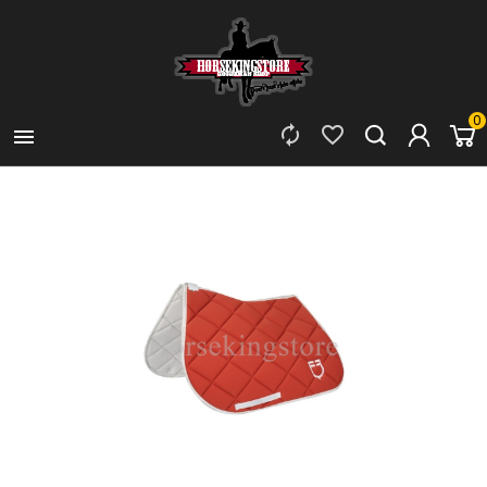
0


