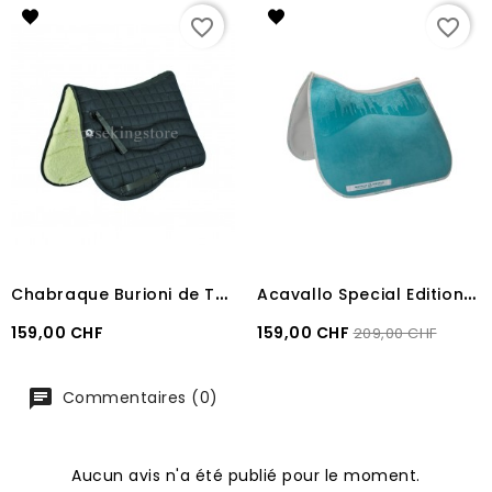
favorite_border
favorite_border
C
habraque Burioni de Trekking Richards
A
cavallo Special Edition saddle pad DS CW-3DS louvre & bamboo silicone grip
Prix
Prix
Prix
159,00 CHF
159,00 CHF
209,00 CHF
recommandé
Commentaires (0)
Aucun avis n'a été publié pour le moment.