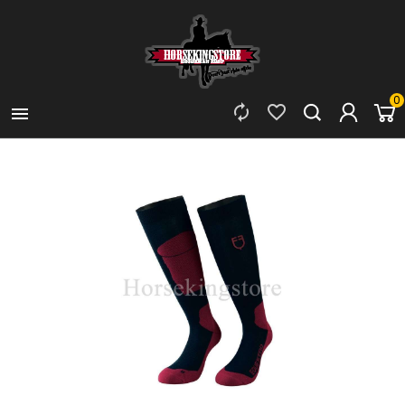
0


