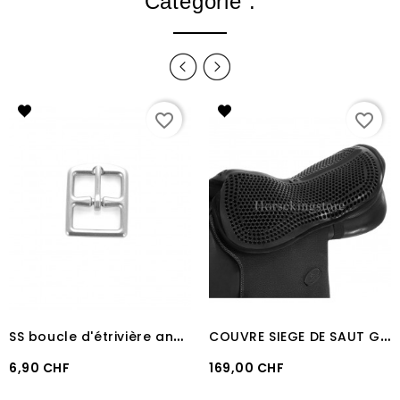
Catégorie :
favorite_border
favorite_border
S
S boucle d'étrivière anglaise
C
OUVRE SIEGE DE SAUT GEL ACAVALLO GEL OUT 20 mm
Prix
Prix
6,90 CHF
169,00 CHF