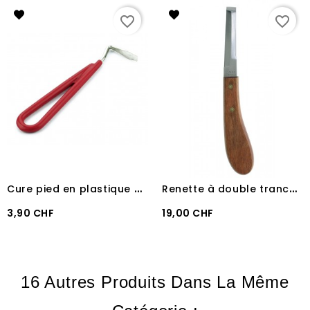
favorite_border
favorite_border
C
ure pied en plastique avec poignée caoutchouc
R
enette à double tranchant
Prix
Prix
3,90 CHF
19,00 CHF
16 Autres Produits Dans La Même