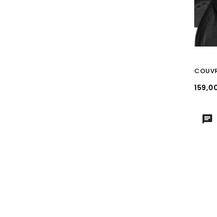
Prix
159,0