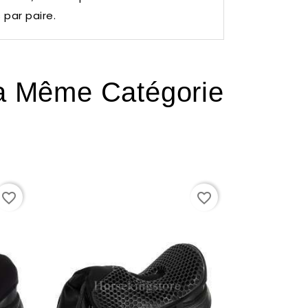
par paire.
La Même Catégorie
favorite_border
favorite_border