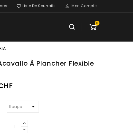
rer
Liste De Souhaits
Mon Compte


0
XIA
 Acavallo À Plancher Flexible
 CHF