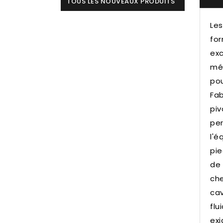
TOUS LES NOUVEAUX PRODUITS
Les
for
exc
méc
pou
Fab
piv
per
l'é
pie
de 
che
cav
flu
exi