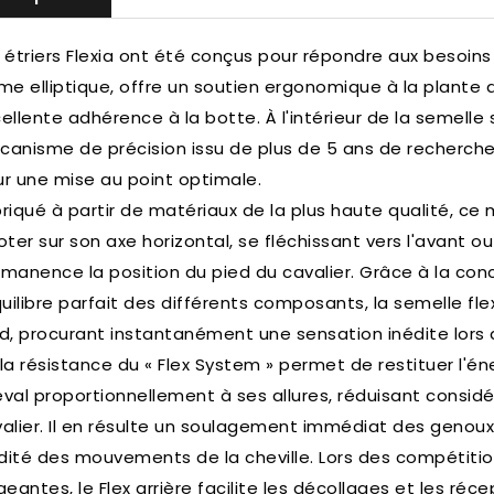
 étriers Flexia ont été conçus pour répondre aux besoins 
me elliptique, offre un soutien ergonomique à la plante 
ellente adhérence à la botte.
À l'intérieur de la semelle 
anisme de précision issu de plus de 5 ans de recherche 
r une mise au point optimale.
riqué à partir de matériaux de la plus haute qualité, c
oter sur son axe horizontal, se fléchissant vers l'avant ou 
manence la position du pied du cavalier.
Grâce à la conc
quilibre parfait des différents composants, la semelle fle
d, procurant instantanément une sensation inédite lors 
la résistance du « Flex System » permet de restituer l'
val proportionnellement à ses allures, réduisant considér
alier.
Il en résulte un soulagement immédiat des genoux e
idité des mouvements de la cheville.
Lors des compétitio
geantes, le Flex arrière facilite les décollages et les réc