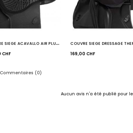
C
OUVRE SIEGE ACAVALLO AIR PLUS Gel Seat Saver Gel Out 10mm Jump
Prix
0 CHF
169,00 CHF
Commentaires (0)
Aucun avis n'a été publié pour 