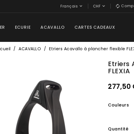
Compa


Français
CHF

ER
ECURIE
ACAVALLO
CARTES CADEAUX
cueil
ACAVALLO
Etriers Acavallo à plancher flexible FLE
Etriers
FLEXIA
277,50
Couleurs
Quantité