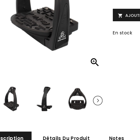
AJOUTE

En stock

scription
Détails Du Produit
Notes