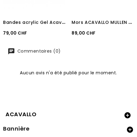
B
andes acrylic Gel Acavallo
M
ors ACAVALLO MULLEN “D” SENSITIVE
Prix
Prix
79,00 CHF
89,00 CHF
Commentaires (0)
Aucun avis n'a été publié pour le moment.
ACAVALLO

Bannière
