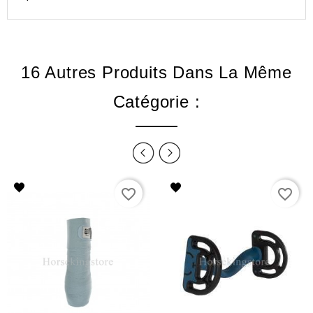
16 Autres Produits Dans La Même
Catégorie :
favorite_border
favorite_border