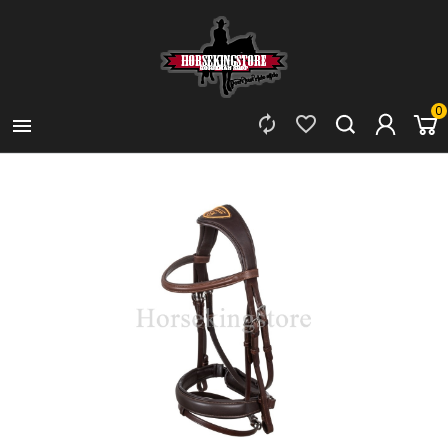
0


